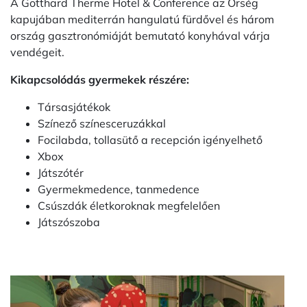
A Gotthard Therme Hotel & Conference az Őrség
kapujában mediterrán hangulatú fürdővel és három
ország gasztronómiáját bemutató konyhával várja
vendégeit.
Kikapcsolódás gyermekek részére:
Társasjátékok
Színező színesceruzákkal
Focilabda, tollasütő a recepción igényelhető
Xbox
Játszótér
Gyermekmedence, tanmedence
Csúszdák életkoroknak megfelelően
Játszószoba