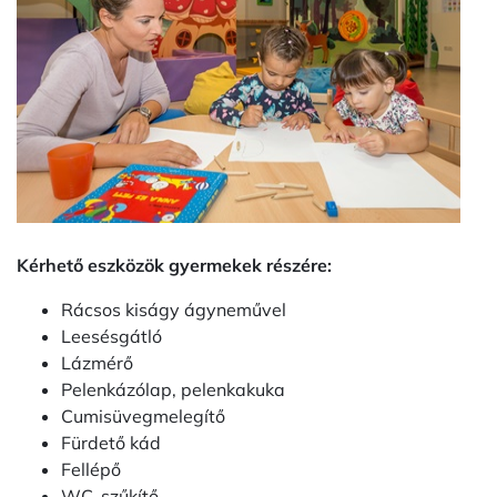
Kérhető eszközök gyermekek részére:
Rácsos kiságy ágyneművel
Leesésgátló
Lázmérő
Pelenkázólap, pelenkakuka
Cumisüvegmelegítő
Fürdető kád
Fellépő
WC-szűkítő