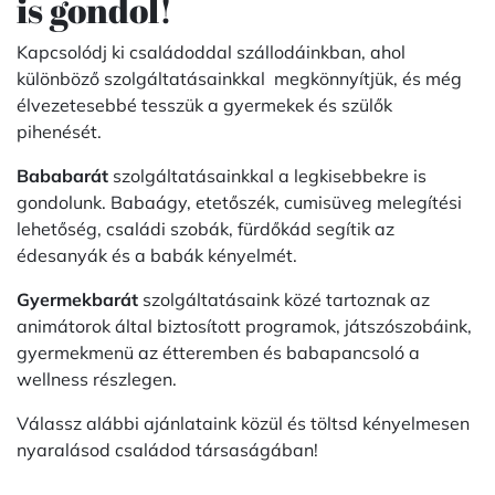
is gondol!
Kapcsolódj ki családoddal szállodáinkban, ahol
különböző szolgáltatásainkkal megkönnyítjük, és még
élvezetesebbé tesszük a gyermekek és szülők
pihenését.
Bababarát
szolgáltatásainkkal a legkisebbekre is
gondolunk. Babaágy, etetőszék, cumisüveg melegítési
lehetőség, családi szobák, fürdőkád segítik az
édesanyák és a babák kényelmét.
Gyermekbarát
szolgáltatásaink közé tartoznak az
animátorok által biztosított programok, játszószobáink,
gyermekmenü az étteremben és babapancsoló a
wellness részlegen.
Válassz alábbi ajánlataink közül és töltsd kényelmesen
nyaralásod családod társaságában!