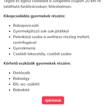
Téged és egész családod a Szegedtől csupán 20 km-re
található fürdővárosban, Mórahalmon.
Kikapcsolódás gyermekek részére:
Babapancsoló
Gyermekjátszó sok-sok játékkal
Pelenkázó szoba a wellness részleg mellett,
centrifugával
Gyerekmenü
Családi lakosztály, családi szoba
Kérhető eszközök gyermekek részére:
Etetőszék
Babaágy
Bili, wc-szűkítő
Babakád
Ajánlatok