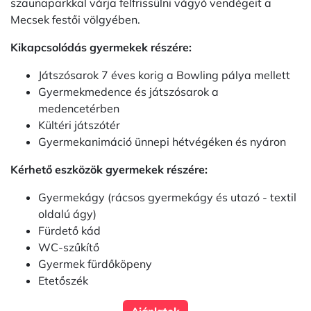
szaunaparkkal várja felfrissülni vágyó vendégeit a
Mecsek festői völgyében.
Kikapcsolódás gyermekek részére:
Játszósarok 7 éves korig a Bowling pálya mellett
Gyermekmedence és játszósarok a
medencetérben
Kültéri játszótér
Gyermekanimáció ünnepi hétvégéken és nyáron
Kérhető eszközök gyermekek részére:
Gyermekágy (rácsos gyermekágy és utazó - textil
oldalú ágy)
Fürdető kád
WC-szűkítő
Gyermek fürdőköpeny
Etetőszék