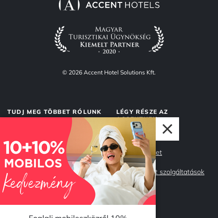
© 2026 Accent Hotel Solutions Kft.
TUDJ MEG TÖBBET RÓLUNK
LÉGY RÉSZE AZ
ACCENTNEK
Rólunk
Accent Market
Adatvédelem
Management szolgáltatások
Impresszum
Csapatunk
Miért az Accent?
Karrier