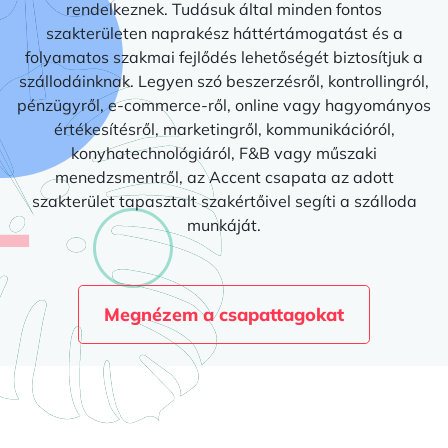
rendelkeznek. Tudásuk által minden fontos
szakterületen naprakész háttértámogatást és a
folyamatos szakmai fejlődés lehetőségét biztosítjuk a
szállodáinknak. Legyen szó beszerzésről, kontrollingról,
pénzügyről, e-commerce-ről, online vagy hagyományos
értékesítésről, marketingről, kommunikációról,
konyhatechnológiáról, F&B vagy műszaki
menedzsmentről, az Accent csapata az adott
szakterület tapasztalt szakértőivel segíti a szálloda
munkáját.
Megnézem a csapattagokat