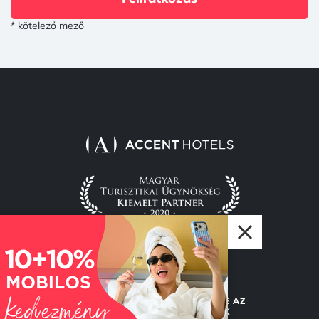
* kötelező mező
© 2026 Accent Hotel Solutions Kft.
TUDJ MEG TÖBBET RÓLUNK
LÉGY RÉSZE AZ
ACCENTNEK