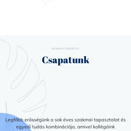
EGYMÁST ERŐSÍTVE
Csapatunk
Legfőbb erősségünk a sok éves szakmai tapasztalat és
egyedi tudás kombinációja, amivel kollégáink