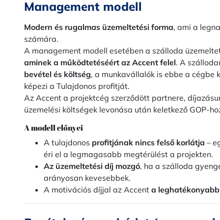
Management modell
Modern és rugalmas üzemeltetési forma
, ami a legna
számára.
A management modell esetében a szálloda üzemelte
aminek a működtetéséért az Accent felel
. A szállod
bevétel és költség
, a munkavállalók is ebbe a cégbe 
képezi a Tulajdonos profitját.
Az Accent a projektcég szerződött partnere, díjazásunk
üzemelési költségek levonása után keletkező GOP-hoz 
A modell előnyei
A tulajdonos
profitjának nincs felső korlátja
– eg
éri el a legmagasabb megtérülést a projekten.
Az üzemeltetési díj mozgó
, ha a szálloda gyengé
arányosan kevesebbek.
A motivációs díjjal az Accent
a leghatékonyabb