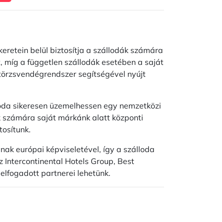
retein belül biztosítja a szállodák számára
 míg a független szállodák esetében a saját
s törzsvendégrendszer segítségével nyújt
lloda sikeresen üzemelhessen egy nemzetközi
k számára saját márkánk alatt központi
tosítunk.
nak európai képviseletével, így a szálloda
z Intercontinental Hotels Group, Best
lfogadott partnerei lehetünk.