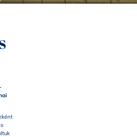
S
-
mai
eként
és
ltuk