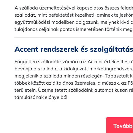
A szálloda üzemeltetésével kapcsolatos összes feladat
szállodát, mint befektetést kezelheti, aminek teljes
együttműködési modellben dolgozunk, melynek kiválas
tulajdonos céljainak pontos ismeretében történik meg
Accent rendszerek és szolgáltatá
Független szállodák számára az Accent értékesítési 
bevonja a szállodát a kidolgozott marketingrendszerei
megjelenik a szálloda minden részlegén. Tapasztalt 
többek között az általános üzemelés, a műszak, az F
területein. Üzemeltetett szállodáink automatikusan r
társulásának előnyeiből.
Tovább