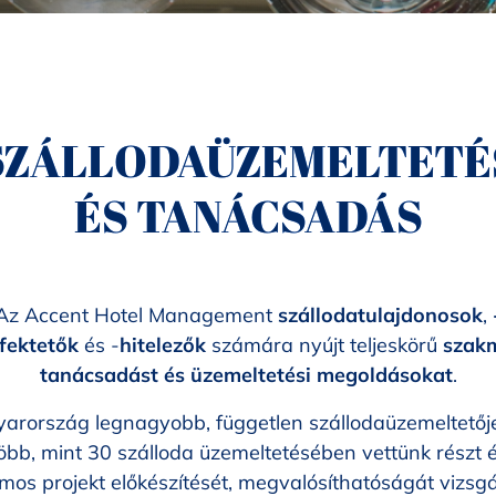
SZÁLLODAÜZEMELTETÉ
ÉS TANÁCSADÁS
Az Accent Hotel Management
szállodatulajdonosok
,
fektetők
és -
hitelezők
számára nyújt teljeskörű
szak
tanácsadást és üzemeltetési megoldásokat
.
arország legnagyobb, független szállodaüzemeltetőj
öbb, mint 30 szálloda üzemeltetésében vettünk részt 
mos projekt előkészítését, megvalósíthatóságát vizsgá