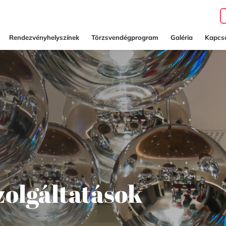
Rendezvényhelyszínek
Törzsvendégprogram
Galéria
Kapcso
olgáltatások