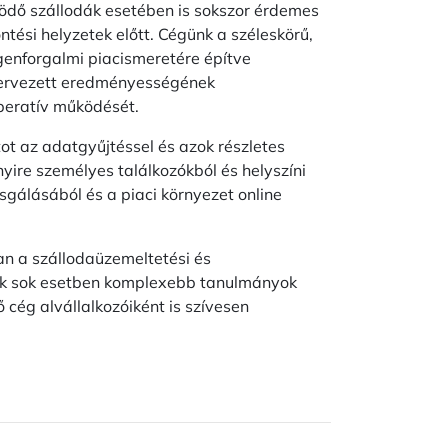
űködő szállodák esetében is sokszor érdemes
tési helyzetek előtt. Cégünk a széleskörű,
egenforgalmi piacismeretére építve
t tervezett eredményességének
peratív működését.
t az adatgyűjtéssel és azok részletes
ire személyes találkozókból és helyszíni
sgálásából és a piaci környezet online
an a szállodaüzemeltetési és
yek sok esetben komplexebb tanulmányok
ő cég alvállalkozóiként is szívesen