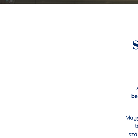
be
Magy
t
szá