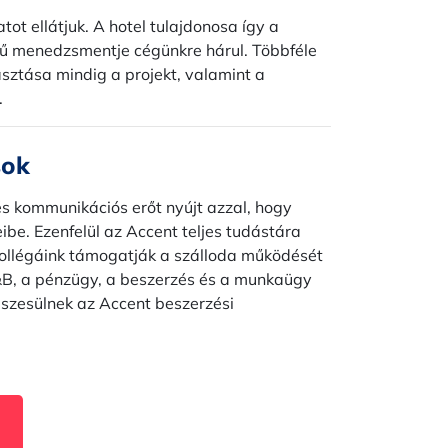
ot ellátjuk. A hotel tulajdonosa így a
körű menedzsmentje cégünkre hárul. Többféle
ztása mindig a projekt, valamint a
.
sok
és kommunikációs erőt nyújt azzal, hogy
be. Ezenfelül az Accent teljes tudástára
kollégáink támogatják a szálloda működését
&B, a pénzügy, a beszerzés és a munkaügy
észesülnek az Accent beszerzési