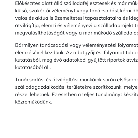
Előkészítés alatt álló szállodafejlesztések és már m
külső, szakértői véleményt vagy tanácsadást kérni dön
valós és aktuális üzemeltetési tapasztalataira és id
átvilágítja, elemzi és véleményezi a szállodaprojek
megvalósíthatóságát vagy a már működő szálloda o
Bármilyen tanácsadási vagy véleményezési folyamato
elemzésével kezdünk. Az adatgyűjtési folyamat többny
kutatásból, meglévő adatokból gyűjtött riportok átviz
kutatásából áll.
Tanácsadási és átvilágítási munkáink során elsősorb
szállodagazdálkodási területekre szorítkozunk, mel
részei lehetnek. Ez esetben a teljes tanulmányt készít
közreműködünk.