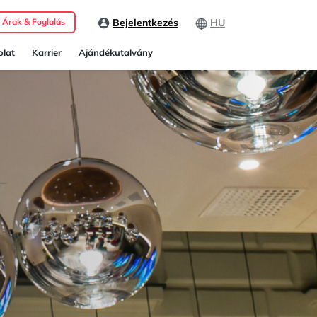
Bejelentkezés
HU
Árak & Foglalás
lat
Karrier
Ajándékutalvány