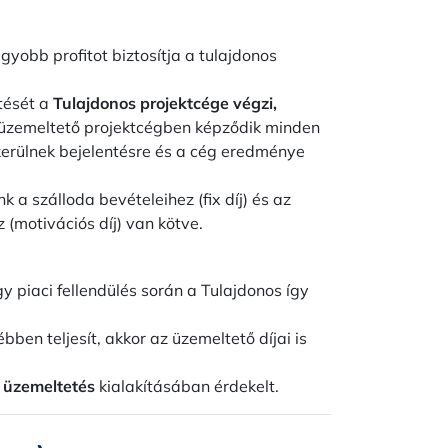
gyobb profitot biztosítja a tulajdonos
tését a
Tulajdonos projektcége végzi,
aüzemeltető projektcégben képződik minden
kerülnek bejelentésre és a cég eredménye
 a szálloda bevételeihez (fix díj) és az
(motivációs díj) van kötve.
y piaci fellendülés során a Tulajdonos így
bben teljesít, akkor az üzemeltető díjai is
 üzemeltetés
kialakításában érdekelt.