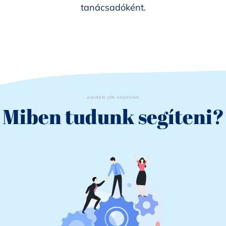
tanácsadóként.
AMIBEN JÓK VAGYUNK
Miben tudunk segíteni?