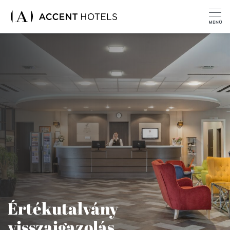
Értékutalvány
visszaigazolás