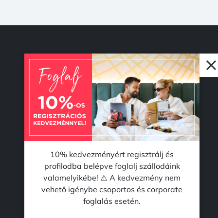
© 2026 Accent Hotel Solutions Kft.
10% kedvezményért regisztrálj és
profilodba belépve foglalj szállodáink
valamelyikébe! ⚠️ A kedvezmény nem
vehető igénybe csoportos és corporate
foglalás esetén.