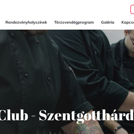
Rendezvényhelyszínek
Törzsvendégprogram
Galéria
Kapcso
Club - Szentgotthárd