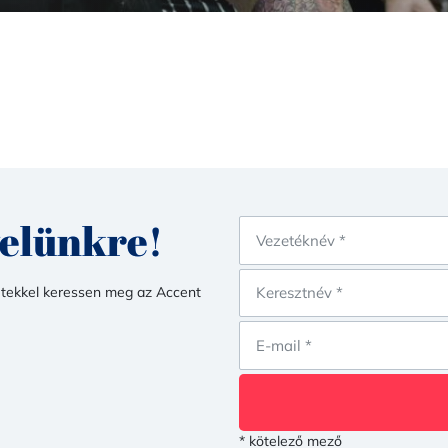
velünkre!
netekkel keressen meg az Accent
* kötelező mező