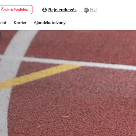
Bejelentkezés
HU
Árak & Foglalás
lat
Karrier
Ajándékutalvány