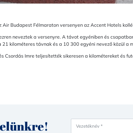
 Air Budapest Félmaraton versenyen az Accent Hotels kollégái
ezren neveztek a versenyre. A távot egyéniben és csapatban i
a 21 kilométeres távnak és a 10 300 egyéni nevező közül a 
Csordás Imre teljesítették sikeresen a kilométereket és fut
velünkre!