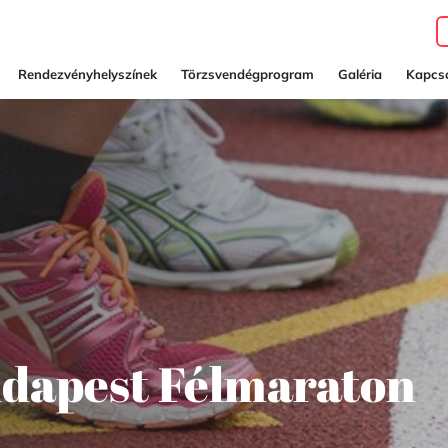
Rendezvényhelyszínek
Törzsvendégprogram
Galéria
Kapcso
udapest Félmaraton