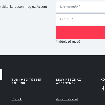
netekkel keressen meg az Accent
* kötelező mező
TUDJ MEG TÖBBET
LÉGY RÉSZE AZ
KÖ
RÓLUNK
ACCENTNEK
Rólunk
Accent Market