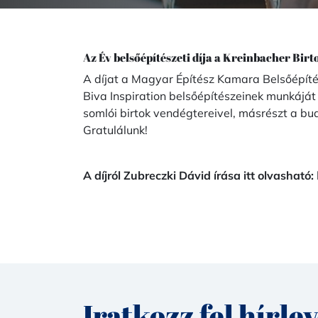
Az Év belsőépítészeti díja a Kreinbacher Birt
A díjat a Magyar Építész Kamara Belsőépítés
Biva Inspiration belsőépítészeinek munkáját v
somlói birtok vendégtereivel, másrészt a bud
Gratulálunk!
A díjról Zubreczki Dávid írása itt olvasható:
Iratkozz fel hírle