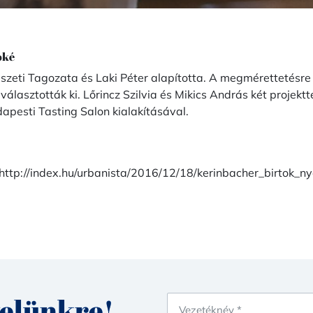
oké
zeti Tagozata és Laki Péter alapította. A megmérettetésre 
álasztották ki. Lőrincz Szilvia és Mikics András két projektt
apesti Tasting Salon kialakításával.
http://index.hu/urbanista/2016/12/18/kerinbacher_birtok_n
velünkre!