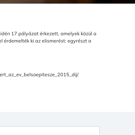
idén 17 pályázat érkezett, amelyek közül a
el érdemelték ki az elismerést: egyrészt a
yert_az_ev_belsoepitesze_2015_dij/