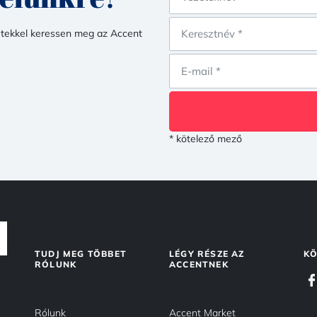
netekkel keressen meg az Accent
* kötelező mező
TUDJ MEG TÖBBET
LÉGY RÉSZE AZ
KÖ
RÓLUNK
ACCENTNEK
Rólunk
Accent Market