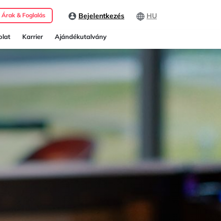
Bejelentkezés
HU
Árak & Foglalás
lat
Karrier
Ajándékutalvány