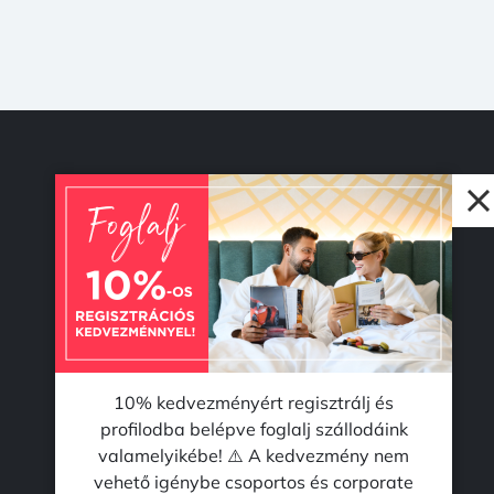
© 2026 Accent Hotel Solutions Kft.
10% kedvezményért regisztrálj és
profilodba belépve foglalj szállodáink
valamelyikébe! ⚠️ A kedvezmény nem
vehető igénybe csoportos és corporate