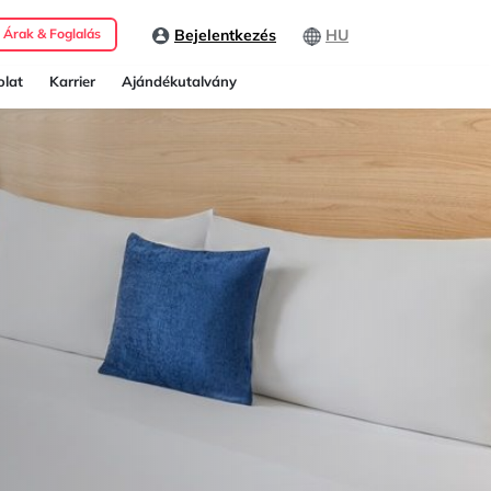
Bejelentkezés
HU
Árak & Foglalás
lat
Karrier
Ajándékutalvány