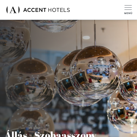
Állás - Szobaasszony