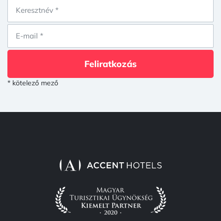
Feliratkozás
* kötelező mező