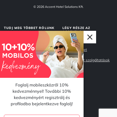
© 2026 Accent Hotel Solutions Kft.
TUDJ MEG TÖBBET RÓLUNK
LÉGY RÉSZE AZ
ACCENTNEK
Rólunk
Accent Market
Adatvédelem
Management szolgáltatások
Impresszum
Csapatunk
Miért az Accent?
Karrier
Foglalj mobileszközről 10%
kedvezménnyel! További 10%
kedvezményért regisztrálj és
KÖVESS MINKET
profilodba bejelentkezve foglalj!