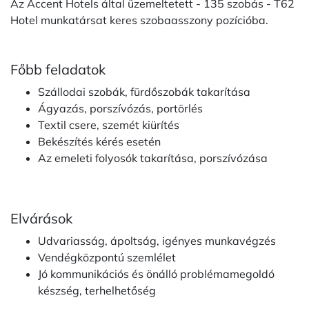
Az Accent Hotels által üzemeltetett - 135 szobás - T62
Hotel munkatársat keres szobaasszony pozícióba.
Főbb feladatok
Szállodai szobák, fürdőszobák takarítása
Ágyazás, porszívózás, portörlés
Textil csere, szemét kiürítés
Bekészítés kérés esetén
Az emeleti folyosók takarítása, porszívózása
Elvárások
Udvariasság, ápoltság, igényes munkavégzés
Vendégközpontú szemlélet
Jó kommunikációs és önálló problémamegoldó
készség, terhelhetőség