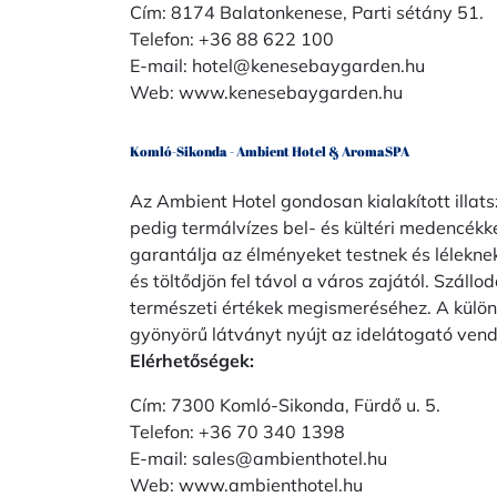
Cím: 8174 Balatonkenese, Parti sétány 51.
Telefon: +36 88 622 100
E-mail:
hotel@kenesebaygarden.hu
Web:
www.kenesebaygarden.hu
Komló-Sikonda - Ambient Hotel & AromaSPA
Az Ambient Hotel gondosan kialakított illats
pedig termálvízes bel- és kültéri medencékk
garantálja az élményeket testnek és léleknek
és töltődjön fel távol a város zajától. Száll
természeti értékek megismeréséhez. A külö
gyönyörű látványt nyújt az idelátogató ven
Elérhetőségek:
Cím: 7300 Komló-Sikonda, Fürdő u. 5.
Telefon: +36 70 340 1398
E-mail:
sales@ambienthotel.hu
Web:
www.ambienthotel.hu