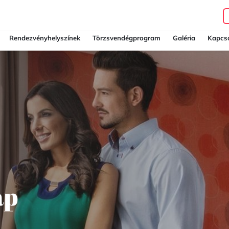
Rendezvényhelyszínek
Törzsvendégprogram
Galéria
Kapcso
ap