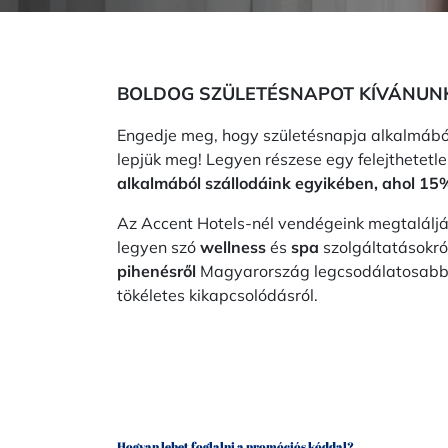
BOLDOG SZÜLETÉSNAPOT KÍVÁNUNK
Engedje meg, hogy születésnapja alkalmábó
lepjük meg! Legyen részese egy felejthetet
alkalmából szállodáink egyikében, ahol 1
Az Accent Hotels-nél vendégeink megtaláljá
legyen szó
wellness
és
spa
szolgáltatásokró
pihenésről
Magyarország legcsodálatosabb 
tökéletes kikapcsolódásról.
Hogyan lehet foglalni a promóciós kóddal?