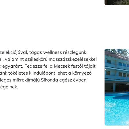
zelekciójával, tágas wellness részlegünk
el, valamint széleskörű masszázskezelésekkel
 egyaránt. Fedezze fel a Mecsek festői tájait
odánk tökéletes kiindulópont lehet a környező
nleges mikroklímájú Sikonda egész évben
dégeinek.