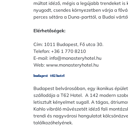
múltat idéző, mégis a legújabb trendeket is
nyugodt, csendes környezetben várja a fővá
perces sétára a Duna-parttól, a Budai várt
Elérhetőségek:
Cím: 1011 Budapest, Fő utca 30.
Telefon: +36 1 770 8210
E-mail:
info@monasteryhotel.hu
Web:
www.monasteryhotel.hu
budapest - t62 hotel
Budapest belvárosában, egy ikonikus épület
szállodája a T62 Hotel. A 142 modern szob
letisztult kényelmet sugall. A tágas, átriumo
Kahlo vibráló művészetét idéző fali montázsk
trendi és nagyvárosi hangulatot kölcsönözv
találkozóhelyének.