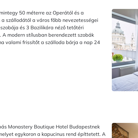
 mintegy 50 méterre az Operától és a
 a szállodától a város főbb nevezetességei
szobája és 3 Bazilikára néző tetőtéri
. A modern stílusban berendezett szobák
na valami frissítőt a szálloda bárja a nap 24
zobás Monastery Boutique Hotel Budapestnek
elyet egykoron a kapucinus rend építtetett. A