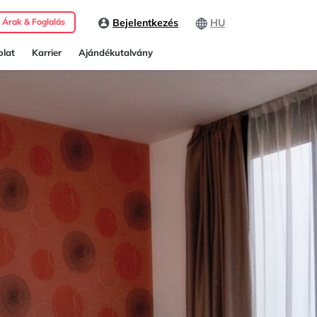
Bejelentkezés
HU
Árak & Foglalás
lat
Karrier
Ajándékutalvány