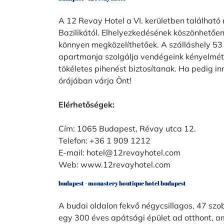
A 12 Revay Hotel a VI. kerületben található
Bazilikától. Elhelyezkedésének köszönhetően
könnyen megközelíthetőek. A szálláshely 53 
apartmanja szolgálja vendégeink kényelmét
tökéletes pihenést biztosítanak. Ha pedig in
órájában várja Önt!
Elérhetőségek:
Cím: 1065 Budapest, Révay utca 12.
Telefon: +36 1 909 1212
E-mail:
hotel@12revayhotel.com
Web:
www.12revayhotel.com
budapest - monastery boutique hotel budapest
A budai oldalon fekvő négycsillagos, 47 s
egy 300 éves apátsági épület ad otthont, am