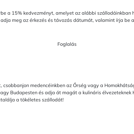
ybe a 15% kedvezményt, amelyet az alábbi szállodáinkban h
t, adja meg az érkezés és távozás dátumát, valamint írja b
Foglalás
t, csobbanjon medencéinkben az Őrség vagy a Homokhátság s
agy Budapesten és adja át magát a kulináris élvezeteknek 
alálja a tökéletes szállodát!