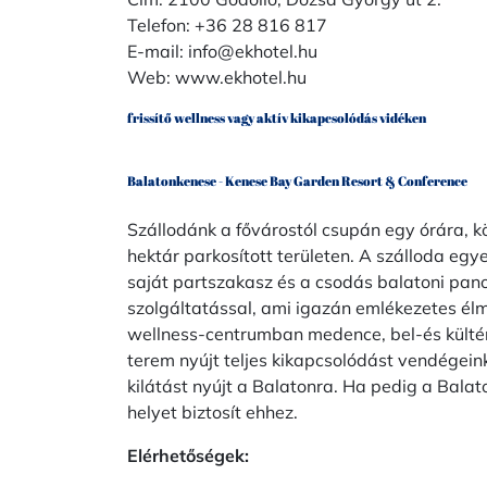
Telefon: +36 28 816 817
E-mail:
info@ekhotel.hu
Web:
www.ekhotel.hu
frissítő wellness vagy aktív kikapcsolódás vidéken
Balatonkenese - Kenese Bay Garden Resort & Conference
Szállodánk a fővárostól csupán egy órára, k
hektár parkosított területen. A szálloda egy
saját partszakasz és a csodás balatoni pan
szolgáltatással, ami igazán emlékezetes él
wellness-centrumban medence, bel-és kültéri
terem nyújt teljes kikapcsolódást vendégei
kilátást nyújt a Balatonra. Ha pedig a Balat
helyet biztosít ehhez.
Elérhetőségek: