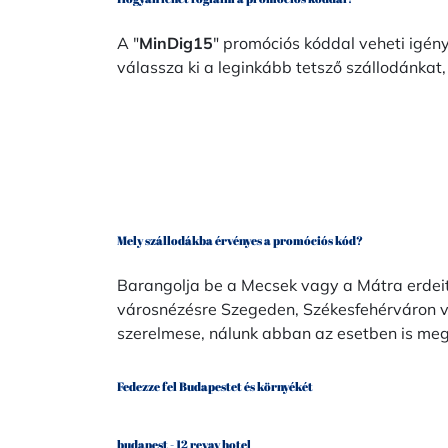
A "
MinDig15
" promóciós kóddal veheti igén
válassza ki a leginkább tetsző szállodánka
Mely szállodákba érvényes a promóciós kód?
Barangolja be a Mecsek vagy a Mátra erdei
városnézésre Szegeden, Székesfehérváron v
szerelmese, nálunk abban az esetben is megt
Fedezze fel Budapestet és környékét
budapest - 12 revay hotel