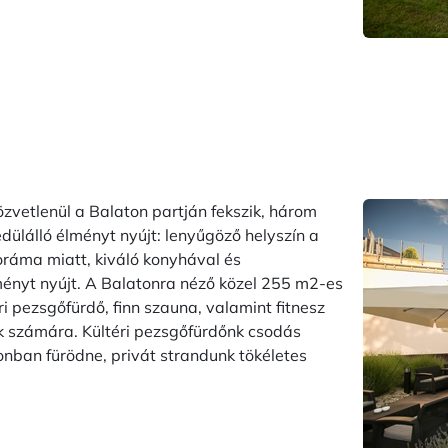
özvetlenül a Balaton partján fekszik, három
edülálló élményt nyújt: lenyűgöző helyszín a
oráma miatt, kiváló konyhával és
ményt nyújt. A Balatonra néző közel 255 m2-es
 pezsgőfürdő, finn szauna, valamint fitnesz
nk számára. Kültéri pezsgőfürdőnk csodás
onban fürödne, privát strandunk tökéletes