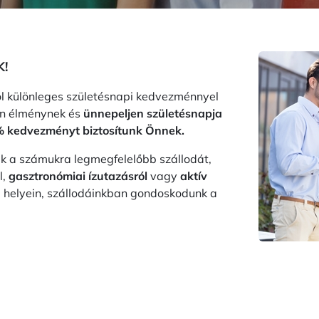
!
l különleges születésnapi kedvezménnyel
len élménynek és
ünnepeljen születésnapja
5% kedvezményt biztosítunk Önnek.
k a számukra legmegfelelőbb szállodát,
l,
gasztronómiai ízutazásról
vagy
aktív
helyein, szállodáinkban gondoskodunk a