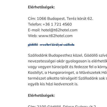
Elérhetőségek:
Cím: 1066 Budapest, Teréz körút 62.
Telefon: +36 1 721 4560
E-mail:
hotel@t62hotel.com
Web:
www.t62hotel.com
gödöllő - erzsébet királyné szálloda
Szállodánk Budapesthez közel, Gödöllő szívé
nevezetességei akár gyalogosan is elérhetők
vagy vegyen túracipőt és fedezze fel a körny
Kastélyt, a Hungaroringet, a Művészetek H
természet alkotta térségeit! Szállodánk sok 
egyéb kis házi kedvenceit is.
Elérhetőségek:
Cím: 2100 Gödöllő, Dózsa György út 2.