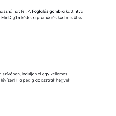
asználhat fel. A
Foglalás gombra
kattintva,
e a MinDig15 kódot a promóciós kód mezőbe.
zívében, induljon el egy kellemes
Hévízen! Ha pedig az osztrák hegyek