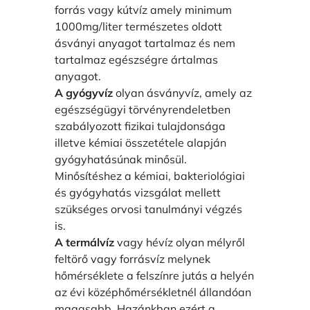
forrás vagy kútvíz amely minimum
1000mg/liter természetes oldott
ásványi anyagot tartalmaz és nem
tartalmaz egészségre ártalmas
anyagot.
A gyógyvíz
olyan ásványvíz, amely az
egészségügyi törvényrendeletben
szabályozott fizikai tulajdonsága
illetve kémiai összetétele alapján
gyógyhatásúnak minősül.
Minősítéshez a kémiai, bakteriológiai
és gyógyhatás vizsgálat mellett
szükséges orvosi tanulmányi végzés
is.
A termálvíz
vagy hévíz olyan mélyről
feltörő vagy forrásvíz melynek
hőmérséklete a felszínre jutás a helyén
az évi középhőmérsékletnél állandóan
magasabb. Hazánkban ezért a