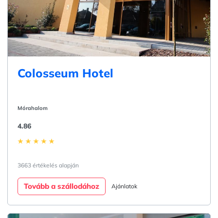
Colosseum Hotel
Mórahalom
4.86
3663 értékelés alapján
Tovább a szállodához
Ajánlatok