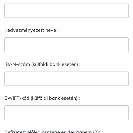
Kedvezményezett neve :
IBAN-szám (külföldi bank esetén) :
SWIFT-kód (külföldi bank esetén) :
Befizetett előleg összege és devizanem (2)* :