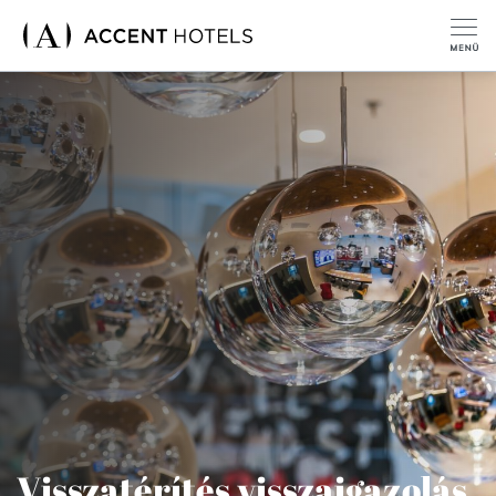
Visszatérítés visszaigazolás