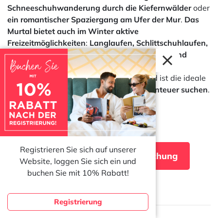
Schneeschuhwanderung durch die Kiefernwälder
oder
ein romantischer Spaziergang am Ufer der Mur
.
Das
Murtal bietet auch im Winter aktive
Freizeitmöglichkeiten
:
Langlaufen, Schlittschuhlaufen,
Curling, Schneefußball sowie Schneeschuh- und
Skitouren
. Kreischberg vereint im Winter
Naturerlebnisse
und
aktive Erholung
und ist die ideale
Wahl für alle,
die Entspannung und Abenteuer suchen
.
Angebotsdetails »
Registrieren Sie sich auf unserer
Preise / Verfügbarkeit / Buchung
Website, loggen Sie sich ein und
buchen Sie mit 10% Rabatt!
Registrierung