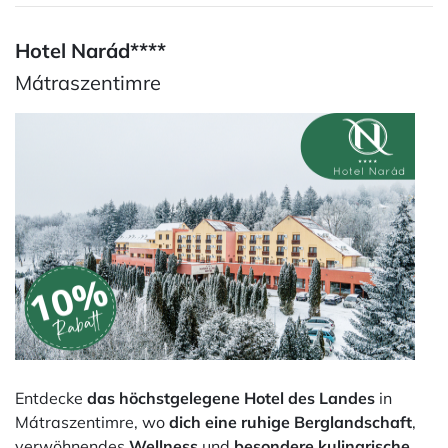
Hotel Narád****
Mátraszentimre
Entdecke
das höchstgelegene Hotel des Landes
in
Mátraszentimre, wo
dich eine ruhige Berglandschaft
,
verwöhnendes
Wellness
und
besondere kulinarische