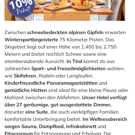
Zwischen
schneebedeckten alpinen Gipfeln
erwarten
Wintersportbegeisterte
75 Kilometer Pisten. Das
Skigebiet liegt auf einer Höhe von 1.400 bis 2.750
Metern und bietet reichlich Schnee sowie eine
atemberaubende Aussicht.
In Tirol
kannst du aus
zahlreichen
Sport- und Freizeitmöglichkeiten
wählen,
wie
Skifahren
, Rodeln oder Langlaufen.
Kinderfreundliche Panoramagaststätten
und
gemütliche Hütten
sind ideal für eine kleine Pause oder
Mahlzeit zwischen den Abfahrten.
Unser Hotel verfügt
über 27 geräumige, gut ausgestattete Zimmer,
darunter
eine Suite
, die auch vierköpfigen Familien
komfortable Unterbringung bietet.
Im Wellnessbereich
sorgen Sauna, Dampfbad, Infrakabinett
und
Fitnessraum
für Entspannung und Erholung. Die