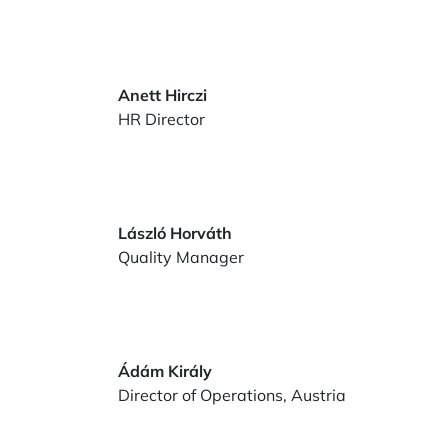
Anett Hirczi
HR Director
László Horváth
Quality Manager
Ádám Király
Director of Operations, Austria