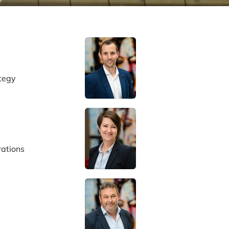
tegy
ations