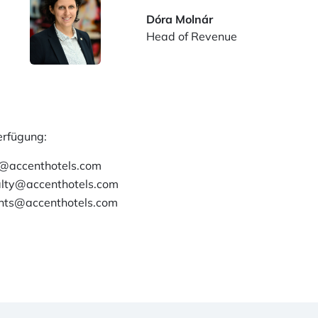
Dóra Molnár
Head of Revenue
erfügung:
o@accenthotels.com
alty@accenthotels.com
nts@accenthotels.com