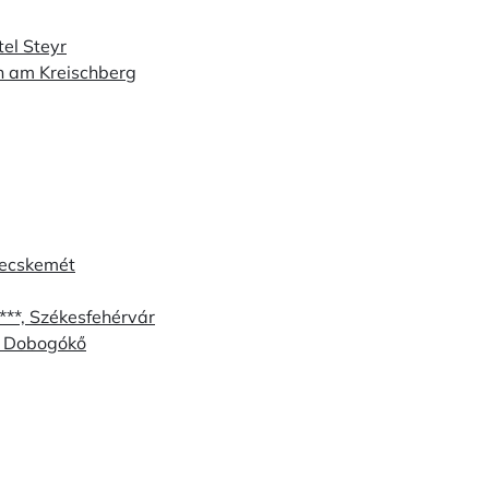
el Steyr
n am Kreischberg
Kecskemét
**, Székesfehérvár
, Dobogókő