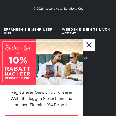
© 2026 Accent Hotel Solutions Kft.
ERFAHREN SIE MEHR ÜBER
WERDEN SIE EIN TEIL VON
UNS
ACCENT
Über uns
Management
Dienstleistungen
Datenschutz
Unser Team
Impressum
Warum Accent?
Registrieren Sie sich auf unserer
Website, loggen Sie sich ein und
FOLGEN SIE UNS
buchen Sie mit 10% Rabatt!