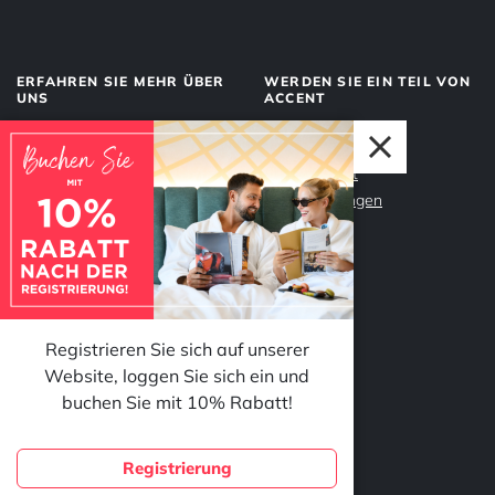
ERFAHREN SIE MEHR ÜBER
WERDEN SIE EIN TEIL VON
UNS
ACCENT
Über uns
Management
Dienstleistungen
Datenschutz
Unser Team
Impressum
Warum Accent?
Registrieren Sie sich auf unserer
Website, loggen Sie sich ein und
FOLGEN SIE UNS
buchen Sie mit 10% Rabatt!
Registrierung