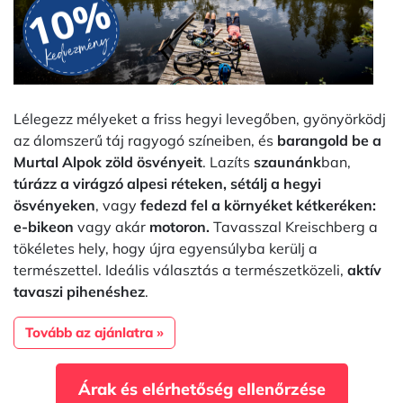
Lélegezz mélyeket a friss hegyi levegőben, gyönyörködj
az álomszerű táj ragyogó színeiben, és
barangold be a
Murtal Alpok zöld ösvényeit
.
Lazíts
szaunánk
ban,
túrázz a virágzó alpesi réteken, sétálj a hegyi
ösvényeken
, vagy
fedezd fel a környéket kétkeréken:
e-bikeon
vagy akár
motoron.
Tavasszal Kreischberg a
tökéletes hely, hogy újra egyensúlyba kerülj a
természettel. Ideális választás a természetközeli,
aktív
tavaszi pihenéshez
.
Tovább az ajánlatra »
Árak és elérhetőség ellenőrzése