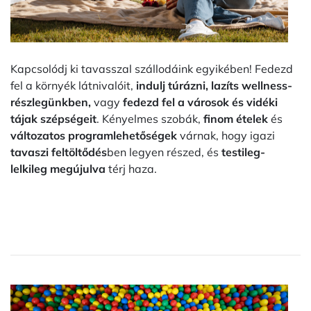
Kapcsolódj ki tavasszal szállodáink egyikében! Fedezd
fel a környék látnivalóit,
indulj túrázni, lazíts wellness-
részlegünkben,
vagy
fedezd fel a városok és vidéki
tájak szépségeit
. Kényelmes szobák,
finom ételek
és
változatos programlehetőségek
várnak, hogy igazi
tavaszi feltöltődés
ben legyen részed, és
testileg-
lelkileg megújulva
térj haza.