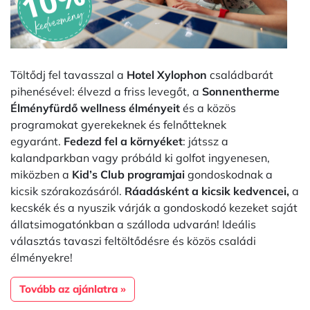
Töltődj fel tavasszal a
Hotel Xylophon
családbarát
pihenésével: élvezd a friss levegőt, a
Sonnentherme
Élményfürdő wellness élményeit
és a közös
programokat gyerekeknek és felnőtteknek
egyaránt.
Fedezd fel a környéket
: játssz a
kalandparkban vagy próbáld ki golfot ingyenesen,
miközben a
Kid’s Club programjai
gondoskodnak a
kicsik szórakozásáról.
Ráadásként a kicsik kedvencei,
a
kecskék és a nyuszik várják a gondoskodó kezeket saját
állatsimogatónkban a szálloda udvarán!
Ideális
választás tavaszi feltöltődésre és közös családi
élményekre!
Tovább az ajánlatra »