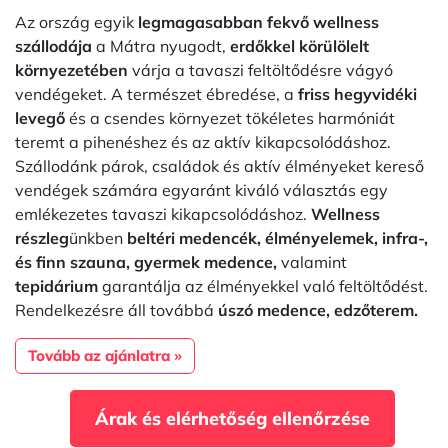
Az ország egyik
legmagasabban fekvő wellness
szállodája
a Mátra nyugodt,
erdőkkel körülölelt
környezetében
várja a tavaszi feltöltődésre vágyó
vendégeket. A természet ébredése, a
friss hegyvidéki
levegő
és a csendes környezet tökéletes harmóniát
teremt a pihenéshez és az aktív kikapcsolódáshoz.
Szállodánk párok, családok és aktív élményeket kereső
vendégek számára egyaránt kiváló választás egy
emlékezetes tavaszi kikapcsolódáshoz.
Wellness
részleg
ünkben
beltéri medencék, élményelemek, infra-,
és finn szauna, gyermek medence,
valamint
tepidárium
garantálja az élményekkel való feltöltődést.
Rendelkezésre áll továbbá
úszó medence, edzőterem.
Tovább az ajánlatra »
Árak és elérhetőség ellenőrzése