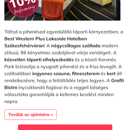
Töltsd a pihenésed egyedülálló tóparti környezetben, a
Best Western Plus Lakeside Hotelben
Székesfehérváron
! A
négycsillagos szálloda
modern
stílusú, 86 kényelmes szobájával várja vendégeit. A
közvetlen tóparti elhelyezkedés
és a közeli Koronás
Park biztosítja a nyugodt pihenést és a friss levegőt. A
szállodában
ingyenes szauna, fitneszterem
és
kert
áll
rendelkezésre, hogy a feltöltődés teljes legyen. A
Grafit
Bistro
ínycsiklandó fogásai és a reggeli bőséges
választéka garantálják a kellemes kezdést minden
napra.
Tovább az ajánlatra »