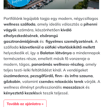
Portfóliónk legújabb tagja egy modern, négycsillagos
wellness szálloda
, amely ideális választás a
pihenni
vágyó
k számára, köszönhetően
kiváló
elhelyezkedésének
,
elsőrangú
gasztronómiájának
és
figyelmes személyzetének
. A
szálloda
közvetlenül a siófoki vitorláskikötő mellett
helyezkedik el, így a
Balaton látványa
a mindennapok
természetes része, emellett másik fő vonzereje a
modern, tágas,
panorámás wellness-részleg
, amely
teljes testi-lelki feltöltődést kínál. A vendégeket
úszómedence, pezsgőfürdő, finn- és infra szauna
,
gőzkabin
, valamint
csendes relaxációs terek
várják. A
wellness élményt professzionális
masszázs
ok és
kényeztető kezelés
ek teszik teljessé.
Tovább az ajánlatra »