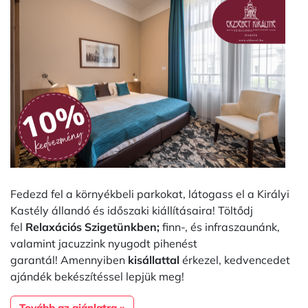
Fedezd fel a környékbeli parkokat, látogass el a Királyi
Kastély állandó és időszaki kiállításaira! Töltődj
fel
Relaxációs Szigetünkben;
finn-, és infraszaunánk,
valamint jacuzzink nyugodt pihenést
garantál! Amennyiben
kisállattal
érkezel, kedvencedet
ajándék bekészítéssel lepjük meg!
Tovább az ajánlatra »