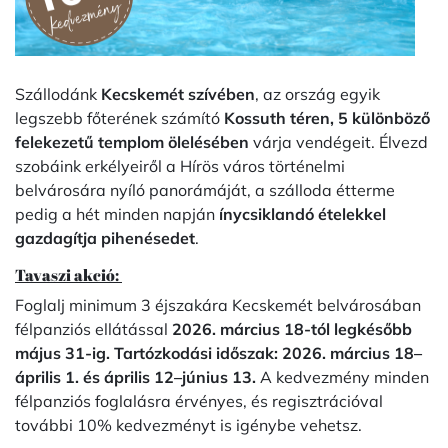
Szállodánk
Kecskemét szívében
, az ország egyik
legszebb főterének számító
Kossuth téren, 5 különböző
felekezetű templom ölelésében
várja vendégeit. Élvezd
szobáink erkélyeiről a Hírös város történelmi
belvárosára nyíló panorámáját, a szálloda étterme
pedig a hét minden napján
ínycsiklandó ételekkel
gazdagítja pihenésedet
.
Tavaszi akció:
Foglalj minimum 3 éjszakára Kecskemét belvárosában
félpanziós ellátással
2026. március 18-tól legkésőbb
május 31-ig.
T
artózkodási időszak: 2026. március 18–
április 1. és április 12–június 13.
A kedvezmény minden
félpanziós foglalásra érvényes, és regisztrációval
további 10% kedvezményt is igénybe vehetsz.