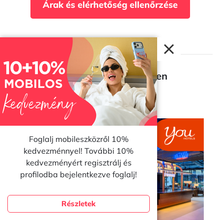
Árak és elérhetőség ellenőrzése
You Hotel Budapest - Handwritten
Collection
Budapest
Foglalj mobileszközről 10%
kedvezménnyel! További 10%
kedvezményért regisztrálj és
profilodba bejelentkezve foglalj!
Részletek