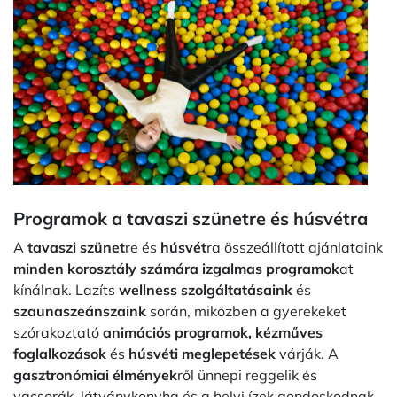
Programok a tavaszi szünetre és húsvétra
A
tavaszi szünet
re és
húsvét
ra összeállított ajánlataink
minden korosztály számára izgalmas programok
at
kínálnak. Lazíts
wellness szolgáltatásaink
és
szaunaszeánszaink
során, miközben a gyerekeket
szórakoztató
animációs programok, kézműves
foglalkozások
és
húsvéti meglepetések
várják. A
gasztronómiai élmények
ről ünnepi reggelik és
vacsorák, látványkonyha és a helyi ízek gondoskodnak.