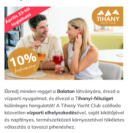
Ébredj minden reggel a
Balaton
látványára, érezd a
vízparti nyugalmat, és élvezd a T
ihanyi-félsziget
különleges hangulatát! A Tihany Yacht Club szálloda
közvetlen
vízparti elhelyezkedés
ével, saját kikötőjével
és napfényes, természetközeli környezetével tökéletes
választás a tavaszi pihenéshez.