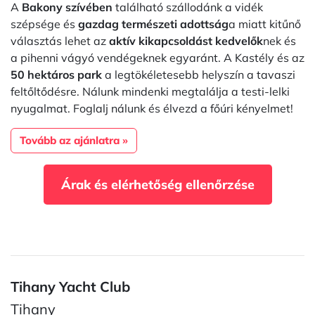
A
Bakony szívében
található szállodánk a vidék
szépsége és
gazdag természeti adottság
a miatt kitűnő
választás lehet az
aktív kikapcsoldást kedvelők
nek és
a pihenni vágyó vendégeknek egyaránt. A Kastély és az
50 hektáros park
a legtökéletesebb helyszín a tavaszi
feltőltődésre. Nálunk mindenki megtalálja a testi-lelki
nyugalmat. Foglalj nálunk és élvezd a főúri kényelmet!
Tovább az ajánlatra »
Árak és elérhetőség ellenőrzése
Tihany Yacht Club
Tihany