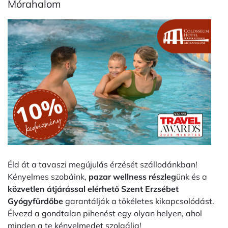
Mórahalom
Éld át a tavaszi megújulás érzését szállodánkban!
Kényelmes szobáink,
pazar wellness részleg
ünk és a
közvetlen átjárással elérhető Szent Erzsébet
Gyógyfürdőbe
garantálják a tökéletes kikapcsolódást.
Élvezd a gondtalan pihenést egy olyan helyen, ahol
minden a te kényelmedet szolgálja!