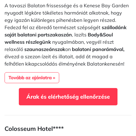
A tavaszi Balaton frissessége és a Kenese Bay Garden
nyugodt légköre tökéletes harmóniát alkotnak, hogy
egy igazán különleges pihenésben legyen részed.
Fedezd fel az ébredő természet szépségét
szállodánk
saját balatoni partszakaszán
, lazíts
Body&Soul
wellness részlegünk
nyugalmában, vegyél részt
relaxáló
szaunaszeánszok
on
balatoni panorámával,
élvezd a szezon ízeit és illatait, add át magad a
felhőtlen kikapcsolódás élményének Balatonkenesén!
Tovább az ajánlatra »
Árak és elérhetőség ellenőrzése
Colosseum Hotel****