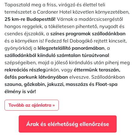
Tapasztald meg a friss, virágzó és élettel teli
természetet a Cardoner Hotel közvetlen környezetében,
25 km-re Budapesttől
! Várnak a madárcsicsergéstől
hangos reggelek, a tökéletesen pihentető, nyugodt és
csendes éjszakák, a
színes programok szállodánkban
és a környéken is! Fedezd fel Dobogókő rejtett kincseit,
gyönyörködj a
lélegzetelállító panorámában
, a
szállodánkból kiinduló számtalan túraútvonal
szépségeiben, majd a jóleső kirándulás után pihenj meg
rekreációs részleg
ünkön, vagy
éttermünk teraszán,
ősfás parkunk látványában
elveszve. Szállodánkban
szauna, gőzkabin, jakuzzi, masszázs és Float-spa
élmény is vár!
Tovább az ajánlatra »
Árak és elérhetőség ellenőrzése