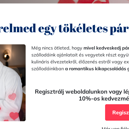
relmed egy tökéletes pár
Még nincs ötleted, hogy
mivel kedveskedj pá
szállodáink ajánlatait és vegyetek részt egy
kulináris élvezetekről, élőzenés estről vagy e
szállodáinkban
a romantikus kikapcsolódás g
Regisztrálj weboldalunkon vagy lé
10%-os kedvezmén
Regisz
Már van fiók