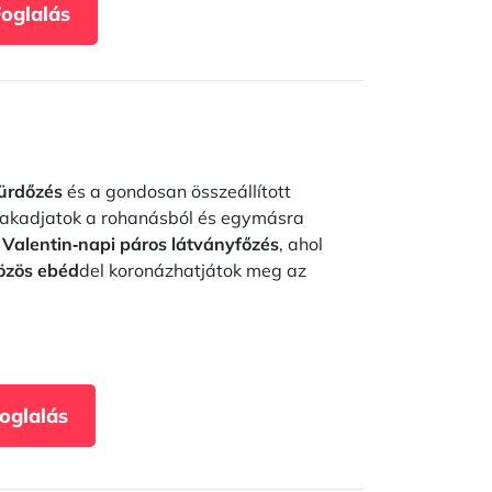
Foglalás
ürdőzés
és a gondosan összeállított
zakadjatok a rohanásból és egymásra
a
Valentin‑napi páros látványfőzés
, ahol
özös ebéd
del koronázhatjátok meg az
Foglalás