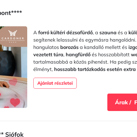
pont****
A
forró kültéri dézsafürdő
, a
szauna
és a
kül
segítenek lelassulni és egymásra hangolódni
hangulatos
borozás
a kandalló mellett és
izg
vezetett túra
,
hangfürdő
és hosszabbított
we
tartalmasabbá a közös pihenést. Ha pedig sz
élményt,
hosszabb tartózkodás esetén extra 
Ajánlat részletei
Árak / 
* Siófok