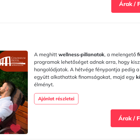
Árak / 
A meghitt
wellness‑pillanatok
, a melengető
f
programok lehetőséget adnak arra, hogy kis
hangolódjatok. A hétvége fénypontja pedig 
együtt alkothattok finomságokat, majd egy
k
élményt.
Ajánlat részletei
Árak / 