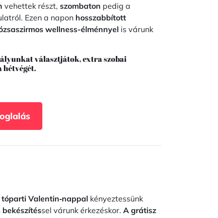
n
vehettek részt,
szombaton
pedig a
latról. Ezen a napon
hosszabbított
rózsaszirmos wellness-élménnyel
is várunk
tályunkat választjátok, extra szobai
 hétvégét.
Foglalás
,
tóparti Valentin‑nappal
kényeztessünk
 bekészítés
sel várunk érkezéskor.
A grátisz