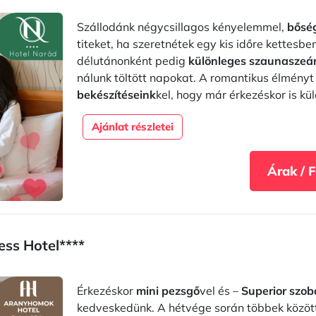
Szállodánk négycsillagos kényelemmel,
bőség
titeket, ha szeretnétek egy kis időre kettesben
délutánonként pedig
különleges szaunaszeá
nálunk töltött napokat. A romantikus élmény
bekészítéseink
kel, hogy már érkezéskor is kü
Ajánlat részletei
Árak / 
ss Hotel****
Érkezéskor
mini pezsgő
vel és –
Superior szob
kedveskedünk. A hétvége során többek közöt