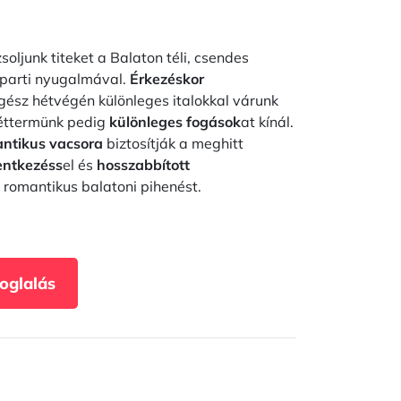
oljunk titeket a Balaton téli, csendes
zparti nyugalmával.
Érkezéskor
gész hétvégén különleges italokkal várunk
 éttermünk pedig
különleges fogások
at kínál.
ntikus vacsora
biztosítják a meghitt
lentkezéss
el és
hosszabbított
 a romantikus balatoni pihenést.
Foglalás