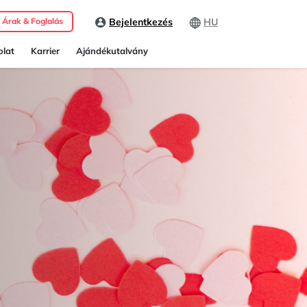
Bejelentkezés
HU
Árak & Foglalás
lat
Karrier
Ajándékutalvány