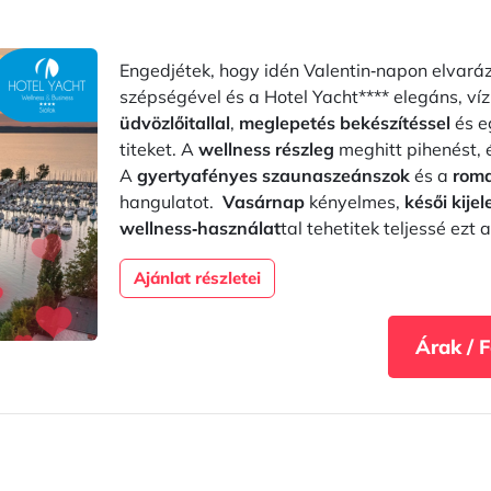
Engedjétek, hogy idén Valentin‑napon elvarázs
szépségével és a Hotel Yacht**** elegáns, ví
üdvözlőitallal
,
meglepetés bekészítéssel
és e
titeket. A
wellness részleg
meghitt pihenést,
A
gyertyafényes szaunaszeánszok
és a
roma
hangulatot.
Vasárnap
kényelmes,
késői kije
wellness‑használat
tal tehetitek teljessé ezt
Ajánlat részletei
Árak / 