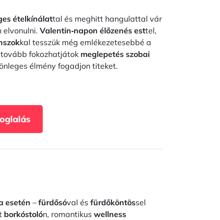
es ételkínálat
tal és meghitt hangulattal vár
 elvonulni.
Valentin‑napon
élőzenés est
tel,
nszok
kal tesszük még emlékezetesebbé a
t tovább fokozhatjátok
meglepetés szobai
lönleges élmény fogadjon titeket.
Foglalás
a esetén
–
fürdősó
val és
fürdőköntös
sel
t
borkóstoló
n, romantikus
wellness