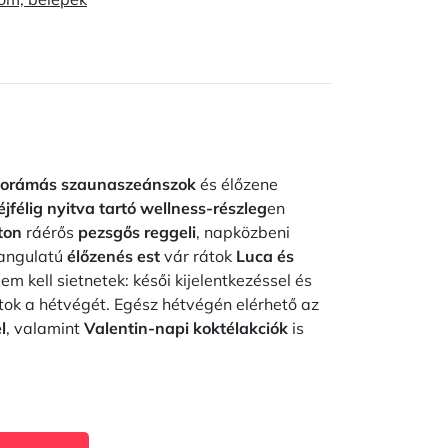
orámás szaunaszeánszok
és élőzene
éjfélig nyitva tartó wellness-részleg
en
ton
ráérős
pezsgős reggeli
, napközbeni
hangulatú
élőzenés est
vár rátok
Luca és
em kell sietnetek: késői kijelentkezéssel és
ok a hétvégét. Egész hétvégén elérhető az
l
, valamint
Valentin-napi koktélakciók
is