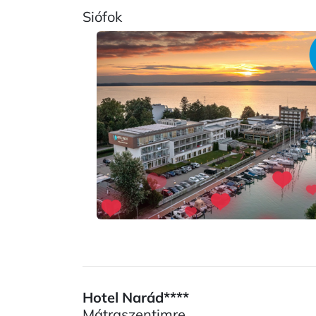
Siófok
Hotel Narád****
Mátraszentimre