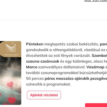
Pénteken
meglepetés szobai bekészítés,
pan
gondoskodik a ráhangolódásról, ráadásul az
élvezhetitek az esti fények varázsát.
Szomba
szauna szeánszok
és egy különleges, olasz 
Marco
szenvedélyes dallamaival.
Vasárnap
s
további szaunaprogramokkal búcsúztathatját
50 perces
páros masszázs ajándék pezsgőve
színesítik a programokat.
Ajánlat részletei