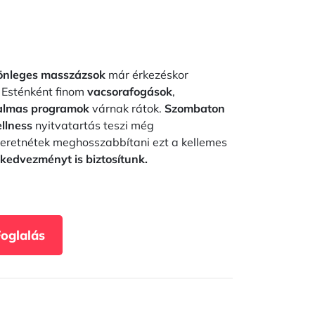
önleges masszázsok
már érkezéskor
. Esténként finom
vacsorafogások
,
almas programok
várnak rátok.
Szombaton
llness
nyitvatartás teszi még
eretnétek meghosszabbítani ezt a kellemes
kedvezményt is biztosítunk.
Foglalás