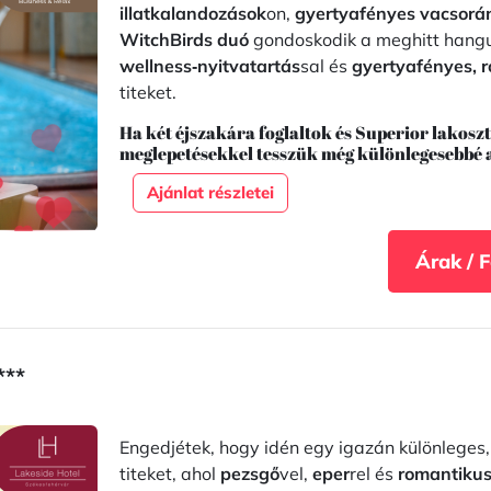
illatkalandozások
on,
gyertyafényes vacsorá
WitchBirds duó
gondoskodik a meghitt hangu
wellness‑nyitvatartás
sal és
gyertyafényes, 
titeket.
Ha két éjszakára foglaltok és Superior lakosz
meglepetésekkel tesszük még különlegesebbé a
Ajánlat részletei
Árak / 
***
Engedjétek, hogy idén egy igazán különleges
titeket, ahol
pezsgő
vel,
eper
rel és
romantikus