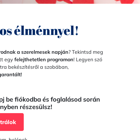
os élménnyel!
rodnak a szerelmesek napján
? Tekintsd meg
ütt egy
felejthetetlen programon
! Legyen szó
xtra bekészítésről a szobában,
arantált!
pj be fiókodba és foglalásod során
yben részesülsz!
trálok
om, belépek